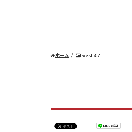
ホーム
/
washi07